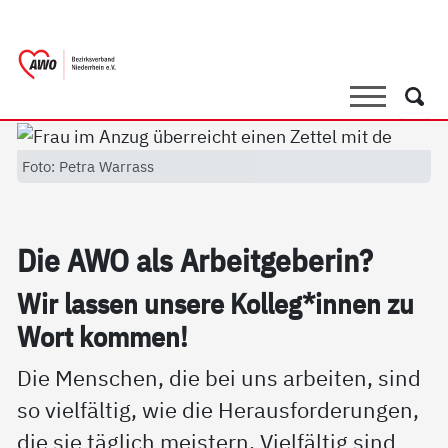
springen
AWO Bezirksverband Niederrhein e.V. 
Link zu Home
Suche
Such
Foto: Petra Warrass
Die AWO als Ar­beit­ge­be­rin?
Wir las­sen un­se­re Kol­leg*in­nen zu
Wort kom­men!
Die Menschen, die bei uns arbeiten, sind
so vielfältig, wie die Herausforderungen,
die sie täglich meistern. Vielfältig sind