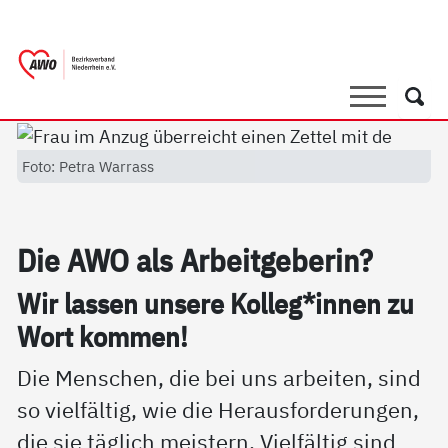
springen
AWO Bezirksverband Niederrhein e.V. 
Link zu Home
Suche
Such
Foto: Petra Warrass
Die AWO als Ar­beit­ge­be­rin?
Wir las­sen un­se­re Kol­leg*in­nen zu
Wort kom­men!
Die Menschen, die bei uns arbeiten, sind
so vielfältig, wie die Herausforderungen,
die sie täglich meistern. Vielfältig sind