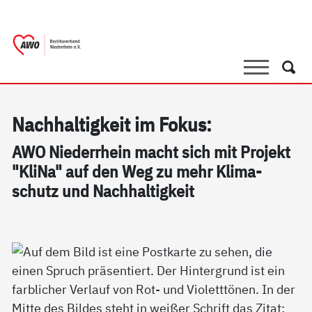
springen
AWO Bezirksverband Niederrhein e.V. |
Link zu Home
Suche
Such
Nach­hal­tig­keit im Fo­kus:
AWO Nie­der­r­hein macht sich mit Pro­jekt
"Kli­Na" auf den Weg zu mehr Kli­ma­
schutz und Nach­hal­tig­keit