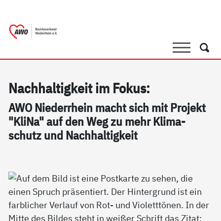
springen
AWO Bezirksverband Niederrhein e.V. |
Link zu Home
Suche
Such
Nach­hal­tig­keit im Fo­kus:
AWO Nie­der­r­hein macht sich mit Pro­jekt
"Kli­Na" auf den Weg zu mehr Kli­ma­
schutz und Nach­hal­tig­keit