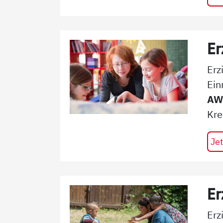
Er
Erz
Ein
AW
Kre
Jet
Er
Erz