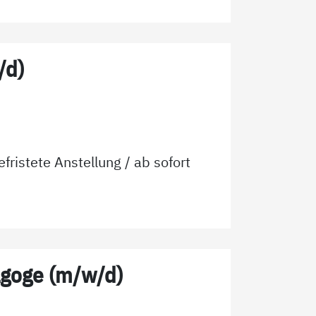
/d)
efristete Anstellung
/ ab
sofort
agoge (m/w/d)