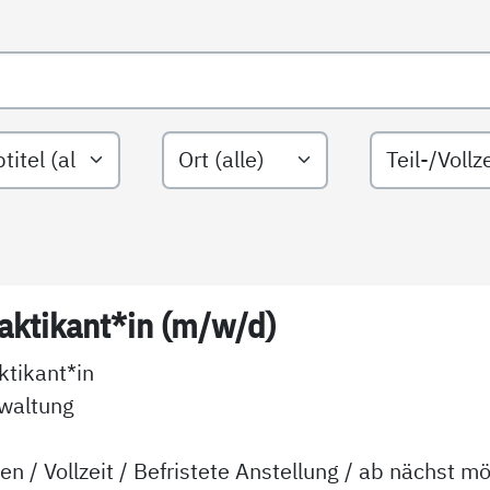
rn nach Jobtitel
Filtern nach Ort
Filtern nach 
aktikant*in (m/w/d)
ktikant*in
waltung
sen
/
Vollzeit
/
Befristete Anstellung
/ ab
nächst mö