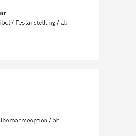
nt
xibel
/
Festanstellung
/ ab
t Übernahmeoption
/ ab