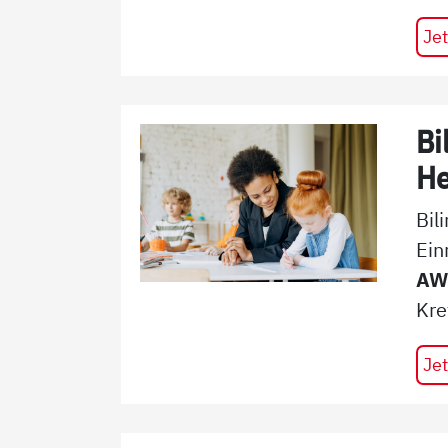
Jet
Bi
He
Bil
Ein
AWO
Kre
Jet