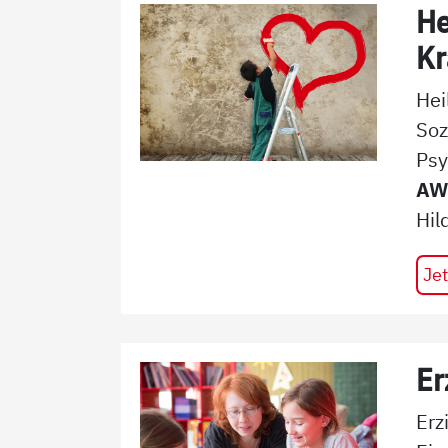
He
Kr
Hei
Soz
Psy
AW
Hil
Jet
Er
Erz