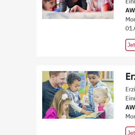
Ein
AW
Mo
01.
Jet
Er
Erz
Ein
AWO
Mon
Jet