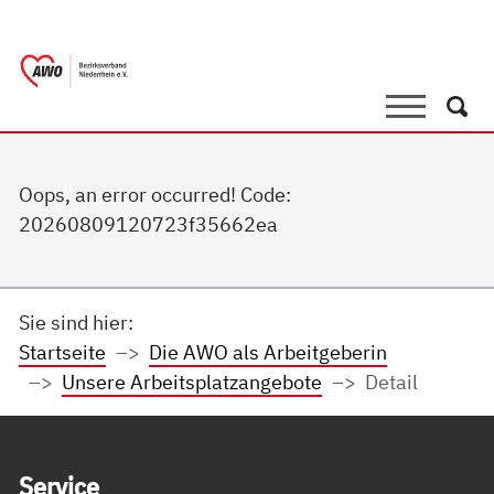
springen
AWO Bezirksverband Niederrhein e.V. |
Link zu Home
Suche
Such
Oops, an error occurred! Code:
20260809120723f35662ea
Sie sind hier:
Startseite
Die AWO als Arbeitgeberin
Unsere Arbeitsplatzangebote
Detail
Service Informationen
Ser­vice