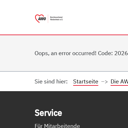
AWO Bezirksverband Nieder
Link zu Home
Oops, an error occurred! Code: 2
Sie sind hier:
Startseite
Die AW
Service Informationen
Ser­vice
Für Mitarbeitende