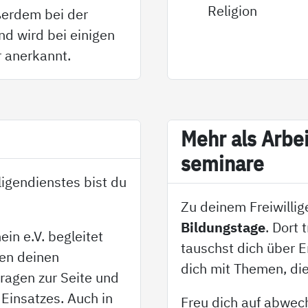
Religion
ußerdem bei der
nd wird bei einigen
 anerkannt.
Mehr als Ar­bei
se­mi­na­re
igendienstes bist du
Zu deinem Freiwilli
Bildungstage
. Dort 
in e.V. begleitet
tauschst dich über 
ren deinen
dich mit Themen, die
Fragen zur Seite und
Einsatzes. Auch in
Freu dich auf abwec