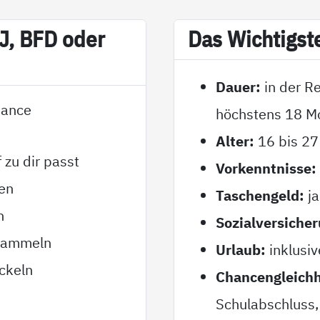
SJ, BFD oder
Das Wich­tigs­t
Dauer:
in der R
Chance
höchstens 18 M
Alter:
16 bis 27
 zu dir passt
Vorkenntnisse:
en
Taschengeld:
ja
n
Sozialversicher
 sammeln
Urlaub:
inklusiv
ckeln
Chancengleichh
Schulabschluss, 