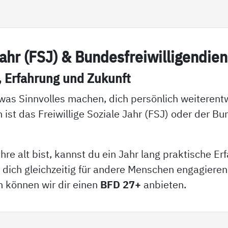
 Jahr (FSJ) & Bun­des­f­rei­wil­li­gen­di­
, Er­fah­rung und Zu­kunft
was Sinnvolles machen, dich persönlich weiterent
 ist das Freiwillige Soziale Jahr (FSJ) oder der Bu
re alt bist, kannst du ein Jahr lang praktische E
ch gleichzeitig für andere Menschen engagieren. 
 können wir dir einen
BFD 27+
anbieten.