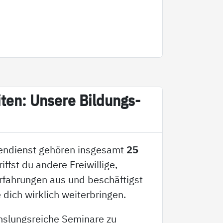
­ten: Un­se­re Bil­dungs­
gendienst gehören insgesamt
25
triffst du andere Freiwillige,
Erfahrungen aus und beschäftigst
 dich wirklich weiterbringen.
hslungsreiche Seminare zu