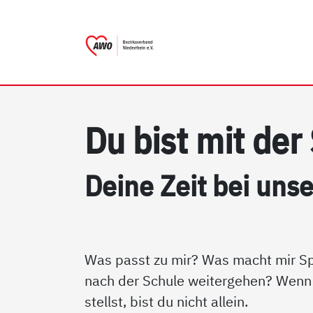
AWO Bezirksverband Nieder
Link zu Home
Du bist mit der 
Dei­ne Zeit bei un­se­
Was passt zu mir? Was macht mir Sp
nach der Schule weitergehen? Wenn 
stellst, bist du nicht allein.