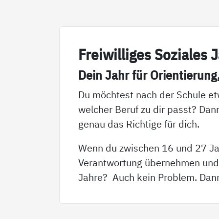
Frei­wil­li­ges So­zia­les
Dein Jahr für Ori­en­tie­rung
Du möchtest nach der Schule et
welcher Beruf zu dir passt? Dann
genau das Richtige für dich.
Wenn du zwischen 16 und 27 Jah
Verantwortung übernehmen und di
Jahre? Auch kein Problem. Dann