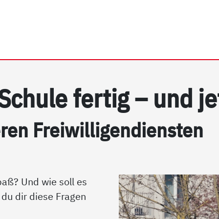
rhein e.V. | Freiwilligend
Schu­le fer­tig – und je
ren Frei­wil­li­gen­di­ens­ten
aß? Und wie soll es
du dir diese Fragen