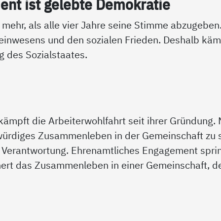
nt ist ge­leb­te De­mo­k­ra­tie
t mehr, als alle vier Jahre seine Stimme abzugeb
inwesens und den sozialen Frieden. Deshalb kämp
g des Sozialstaates.
 kämpft die Arbeiterwohlfahrt seit ihrer Gründung.
ürdiges Zusammenleben in der Gemeinschaft zu so
r Verantwortung. Ehrenamtliches Engagement sprin
ert das Zusammenleben in einer Gemeinschaft, de