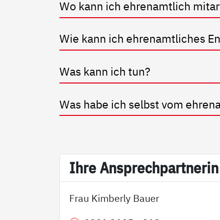
Wo kann ich eh­renamt­lich mit­ar­
Wie kann ich eh­renamt­li­ches En
Was kann ich tun?
Was ha­be ich selbst vom eh­rena
Ih­re An­sp­rech­part­ne­rin
Frau Kimberly Bauer