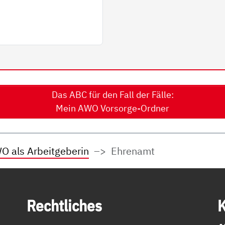
Das ABC für den Fall der Fälle:
Mein AWO Vorsorge-Ordner
O als Arbeitgeberin
Ehrenamt
Recht­li­ches
K