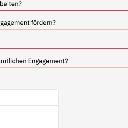
bei­ten?
­ga­ge­ment för­dern?
mt­li­chen En­ga­ge­ment?