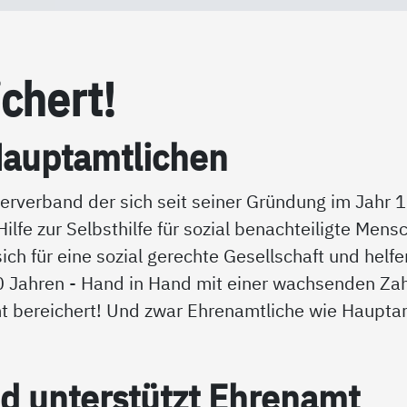
­chert!
auptamt­li­chen
iederverband der sich seit seiner Gründung im Jah
ilfe zur Selbsthilfe für sozial benachteiligte Mens
h für eine sozial gerechte Gesellschaft und helfen 
00 Jahren - Hand in Hand mit einer wachsenden Zah
mt bereichert! Und zwar Ehrenamtliche wie Haupta
 un­ter­stützt Eh­ren­amt