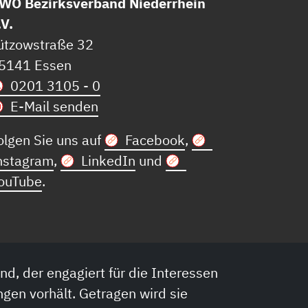
WO Bezirksverband Niederrhein
.V.
ützowstraße 32
5141 Essen
0201 3105 - 0
E-Mail senden
olgen Sie uns auf
Facebook
,
nstagram
,
LinkedIn
und
ouTube
.
nd, der engagiert für die Interessen
ngen vorhält. Getragen wird sie