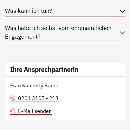
Was kann ich tun?
Was ha­be ich selbst vom eh­renamt­li­chen
En­ga­ge­ment?
Ih­re An­sp­rech­part­ne­rin
Frau Kimberly Bauer
0201 3105 - 213
E-Mail senden