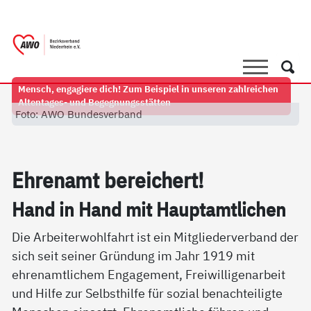
springen
AWO Bezirksverband Niederrhein e.V. 
Link zu Home
Suche
Such
Mensch, engagiere dich! Zum Beispiel in unseren zahlreichen
Altentages- und Begegnungsstätten
Foto: AWO Bundesverband
Eh­ren­amt be­rei­chert!
Hand in Hand mit Hauptamt­li­chen
Die Arbeiterwohlfahrt ist ein Mitgliederverband der
sich seit seiner Gründung im Jahr 1919 mit
ehrenamtlichem Engagement, Freiwilligenarbeit
und Hilfe zur Selbsthilfe für sozial benachteiligte