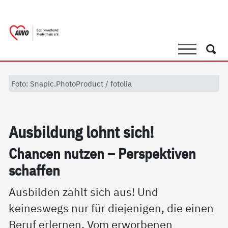
springen
AWO Bezirksverband Niederrhein e.V. 
Link zu Home
Suche
Such
Foto: Snapic.PhotoProduct / fotolia
Aus­bil­dung lohnt sich!
Chan­cen nut­zen – Per­spek­ti­ven
schaf­fen
Ausbilden zahlt sich aus! Und
keineswegs nur für diejenigen, die einen
Beruf erlernen. Vom erworbenen