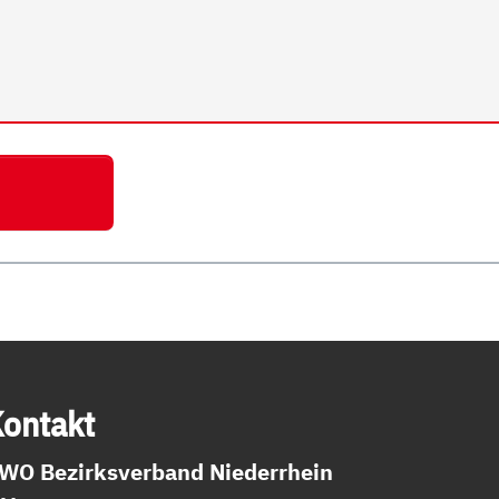
on­takt
WO Bezirksverband Niederrhein