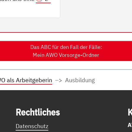
Das ABC für den Fall der Fälle:
Mein AWO Vorsorge-Ordner
O als Arbeitgeberin
Ausbildung
Recht­li­ches
K
A
Datenschutz