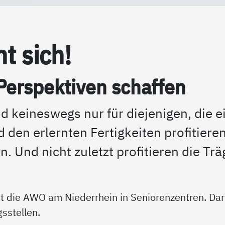
nt sich!
er­spek­ti­ven schaf­fen
nd keineswegs nur für diejenigen, die 
en erlernten Fertigkeiten profitieren 
en. Und nicht zuletzt profitieren die T
t die AWO am Niederrhein in Seniorenzentren. Darü
sstellen.