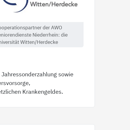
ooperationspartner der AWO
niorendienste Niederrhein: die
niversität Witten/Herdecke
e Jahressonderzahlung sowie
ersvorsorge,
etzlichen Krankengeldes.