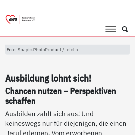
springen
AWO Bezirksverband Niederrhein e.V. 
Link zu Home
Suche
Such
Foto: Snapic.PhotoProduct / fotolia
Aus­bil­dung lohnt sich!
Chan­cen nut­zen – Per­spek­ti­ven
schaf­fen
Ausbilden zahlt sich aus! Und
keineswegs nur für diejenigen, die einen
Beruf erlernen. Vom erworbenen