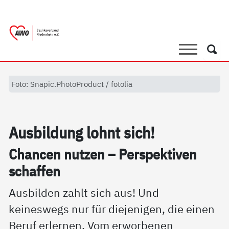
springen
AWO Bezirksverband Niederrhein e.V. 
Link zu Home
Suche
Such
Foto: Snapic.PhotoProduct / fotolia
Aus­bil­dung lohnt sich!
Chan­cen nut­zen – Per­spek­ti­ven
schaf­fen
Ausbilden zahlt sich aus! Und
keineswegs nur für diejenigen, die einen
Beruf erlernen. Vom erworbenen