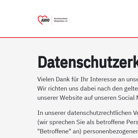
AWO Bezirksverband Nieder
Link zu Home
Da­ten­schutz­er­
Vielen Dank für Ihr Interesse an un
Wir richten uns dabei nach den gelt
unserer Website auf unseren Social
In unserer datenschutzrechtlichen V
(wir sprechen Sie als betroffene Per
"Betroffene" an) personenbezogenen