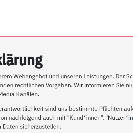
rhein e.V. | Datenschutz
klär­ung
serem Webangebot und unseren Leistungen. Der Schu
enden rechtlichen Vorgaben. Wir informieren Sie n
 Media Kanälen.
erantwortlichkeit sind uns bestimmte Pflichten au
son nachfolgend auch mit "Kund*innen", "Nutzer*inn
 Daten sicherzustellen.