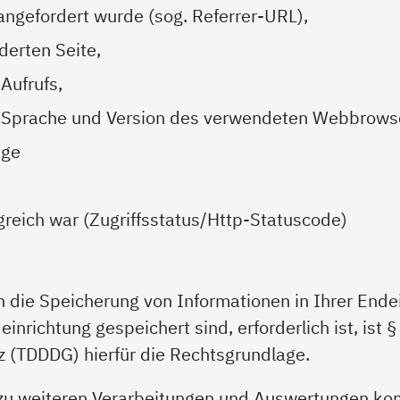
 angefordert wurde (sog. Referrer-URL),
erten Seite,
Aufrufs,
, Sprache und Version des verwendeten Webbrows
nge
lgreich war (Zugriffsstatus/Http-Statuscode)
n die Speicherung von Informationen in Ihrer Endei
einrichtung gespeichert sind, erforderlich ist, ist
z (TDDDG) hierfür die Rechtsgrundlage.
 zu weiteren Verarbeitungen und Auswertungen kom