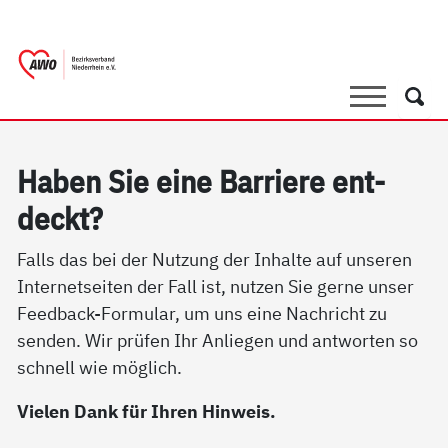
springen
AWO Bezirksverband Niederrhein e.V. 
Link zu Home
Suche
Such
Ha­ben Sie ei­ne Bar­rie­re ent­
deckt?
Falls das bei der Nutzung der Inhalte auf unseren
Internetseiten der Fall ist, nutzen Sie gerne unser
Feedback-Formular, um uns eine Nachricht zu
senden. Wir prüfen Ihr Anliegen und antworten so
schnell wie möglich.
Vielen Dank für Ihren Hinweis.