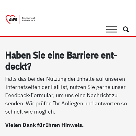
springen
AWO Bezirksverband Niederrhein e.V. 
Link zu Home
Suche
Such
Ha­ben Sie ei­ne Bar­rie­re ent­
deckt?
Falls das bei der Nutzung der Inhalte auf unseren
Internetseiten der Fall ist, nutzen Sie gerne unser
Feedback-Formular, um uns eine Nachricht zu
senden. Wir prüfen Ihr Anliegen und antworten so
schnell wie möglich.
Vielen Dank für Ihren Hinweis.