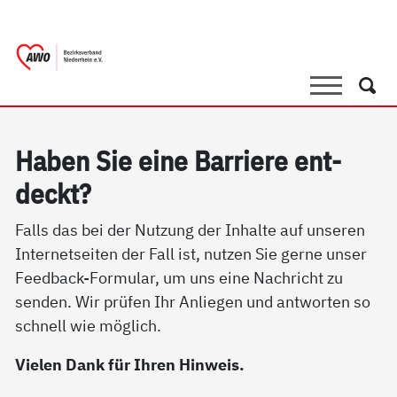
springen
AWO Bezirksverband Niederrhein e.V. 
Link zu Home
Suche
Such
Ha­ben Sie ei­ne Bar­rie­re ent­
deckt?
Falls das bei der Nutzung der Inhalte auf unseren
Internetseiten der Fall ist, nutzen Sie gerne unser
Feedback-Formular, um uns eine Nachricht zu
senden. Wir prüfen Ihr Anliegen und antworten so
schnell wie möglich.
Vielen Dank für Ihren Hinweis.