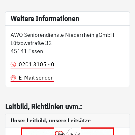
Wei­te­re In­for­ma­tio­nen
AWO Seniorendienste Niederrhein gGmbH
Lützowstraße 32
45141 Essen
0201 3105 - 0
E-Mail senden
Leit­bild, Richt­li­ni­en uvm.:
Unser Leitbild, unsere Leitsätze