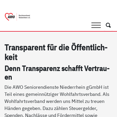
springen
AWO Bezirksverband Niederrhein e.V. 
Link zu Home
Suche
Such
Tran­s­pa­rent für die Öf­f­ent­lich­
keit
Denn Tran­s­pa­renz schafft Ver­trau­
en
Die AWO Seniorendienste Niederrhein gGmbH ist
Teil eines gemeinnütziger Wohlfahrtsverband. Als
Wohlfahrtsverband werden uns Mittel zu treuen
Händen gegeben. Dazu zählen Steuergelder,
Spenden, Nachlässe und Fördermittel sowie