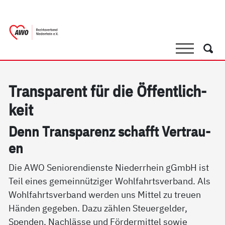
springen
AWO Bezirksverband Niederrhein e.V. 
Link zu Home
Suche
Such
Tran­s­pa­rent für die Öf­f­ent­lich­
keit
Denn Tran­s­pa­renz schafft Ver­trau­
en
Die AWO Seniorendienste Niederrhein gGmbH ist
Teil eines gemeinnütziger Wohlfahrtsverband. Als
Wohlfahrtsverband werden uns Mittel zu treuen
Händen gegeben. Dazu zählen Steuergelder,
Spenden, Nachlässe und Fördermittel sowie