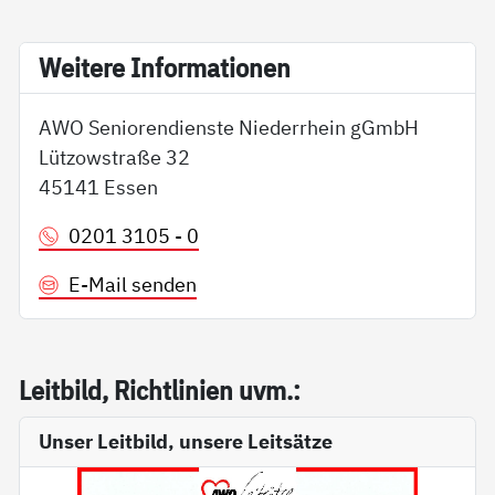
Wei­te­re In­for­ma­tio­nen
AWO Seniorendienste Niederrhein gGmbH
Lützowstraße 32
45141 Essen
0201 3105 - 0
E-Mail senden
Leit­bild, Richt­li­ni­en uvm.:
Unser Leitbild, unsere Leitsätze