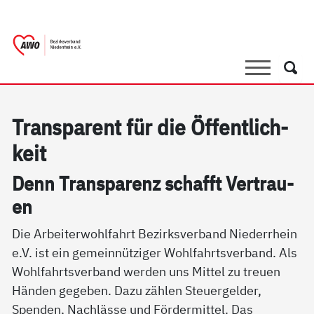
springen
AWO Bezirksverband Niederrhein e.V. 
Link zu Home
Suche
Such
Tran­s­pa­rent für die Öf­f­ent­lich­
keit
Denn Tran­s­pa­renz schafft Ver­trau­
en
Die Arbeiterwohlfahrt Bezirksverband Niederrhein
e.V. ist ein gemeinnütziger Wohlfahrtsverband. Als
Wohlfahrtsverband werden uns Mittel zu treuen
Händen gegeben. Dazu zählen Steuergelder,
Spenden, Nachlässe und Fördermittel. Das