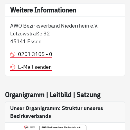
Wei­te­re In­for­ma­tio­nen
AWO Bezirksverband Niederrhein e.V.
Lützowstraße 32
45141 Essen
0201 3105 - 0
E-Mail senden
Or­ga­ni­gramm | Leit­bild | Sat­zung
Unser Organigramm: Struktur unseres
Bezirksverbands