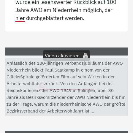
wurde ein lesenswerter Rückblick auf 100
Jahre AWO am Niederrhein möglich, der
hier
durchgeblättert werden.
Video aktivieren
Anlässlich des 100-jährigen Verbandsjubiläums der AWO
Mit dem Aktivieren des Videos akzeptieren Sie die
Niederrhein blickt Paul Saatkamp in einem von der
Datenschutzerklärung von YouTube.
GlücksSpirale geförderten Film auf sein Wirken in der
Arbeiterwohlfahrt zurück. Von den Anfängen bei der
Datenschutzerklärung
Reichskonferenz der AWO 1949 in Solingen, über 30
Jahre als Bezirksvorsitzender der AWO Niederrhein bis hin
zu der Frage, warum die niederrheinische AWO der größte
Bezirksverband der Arbeiterwohlfahrt ist ...