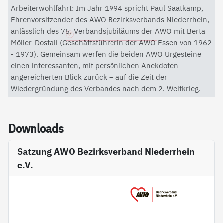
Mit dem Aktivieren des Videos akzeptieren Sie die
Arbeiterwohlfahrt: Im Jahr 1994 spricht Paul Saatkamp,
Datenschutzerklärung von YouTube.
Ehrenvorsitzender des AWO Bezirksverbands Niederrhein,
anlässlich des 75. Verbandsjubiläums der AWO mit Berta
Datenschutzerklärung
Möller-Dostali (Geschäftsführerin der AWO Essen von 1962
- 1973). Gemeinsam werfen die beiden AWO Urgesteine
einen interessanten, mit persönlichen Anekdoten
angereicherten Blick zurück – auf die Zeit der
Wiedergründung des Verbandes nach dem 2. Weltkrieg.
Down­loads
Satzung AWO Bezirksverband Niederrhein
e.V.