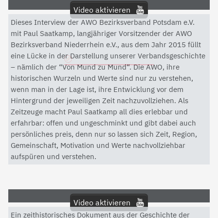
Video aktivieren
Dieses Interview der AWO Bezirksverband Potsdam e.V.
Mit dem Aktivieren des Videos akzeptieren Sie die
mit Paul Saatkamp, langjähriger Vorsitzender der AWO
Datenschutzerklärung von YouTube.
Bezirksverband Niederrhein e.V., aus dem Jahr 2015 füllt
eine Lücke in der Darstellung unserer Verbandsgeschichte
Datenschutzerklärung
– nämlich der “Von Mund zu Mund“. Die AWO, ihre
historischen Wurzeln und Werte sind nur zu verstehen,
wenn man in der Lage ist, ihre Entwicklung vor dem
Hintergrund der jeweiligen Zeit nachzuvollziehen. Als
Zeitzeuge macht Paul Saatkamp all dies erlebbar und
erfahrbar: offen und ungeschminkt und gibt dabei auch
persönliches preis, denn nur so lassen sich Zeit, Region,
Gemeinschaft, Motivation und Werte nachvollziehbar
aufspüren und verstehen.
Video aktivieren
Ein zeithistorisches Dokument aus der Geschichte der