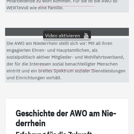
Mitarbeitende zu Wort kommen. Für sie ist die AWO so
Datenschutzerklärung
WERTeVoll wie eine Familie.
Video aktivieren
Die AWO am Niederrhein stellt sich vor: Mit all ihren
Mit dem Aktivieren des Videos akzeptieren Sie die
engagierten Ehren- und Hauptamtlichen, als
Datenschutzerklärung von YouTube.
sozialpolitisch aktiver Mitglieder- und Wohlfahrtsverband,
der für die Interessen sozial benachteiligter Menschen
Datenschutzerklärung
eintritt und ein breites Spektrum sozialer Dienstleistungen
und Einrichtungen vorhält.
Ge­schich­te der AWO am Nie­
der­r­hein