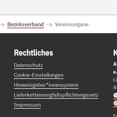
Bezirksverband
Vereinsorgane
Recht­li­ches
K
A
Datenschutz
e
Cookie-Einstellungen
L
Hinweisgeber*innensystem
4
Lieferkettensorgfaltspflichtengesetz
Impressum
F