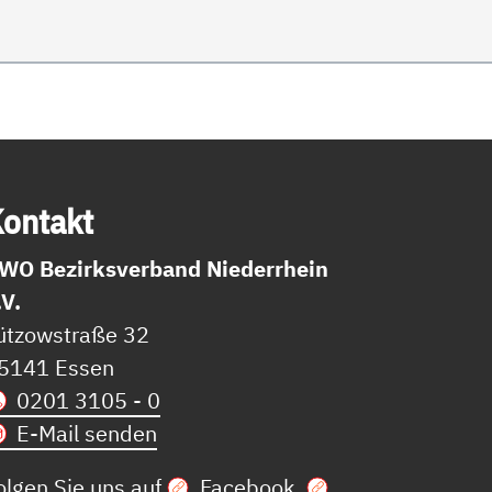
on­takt
WO Bezirksverband Niederrhein
.V.
ützowstraße 32
5141 Essen
0201 3105 - 0
E-Mail senden
olgen Sie uns auf
Facebook
,