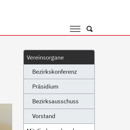
e
Suche
Suche
Untermenü
Vereinsorgane
Bezirkskonferenz
Präsidium
Bezirksausschuss
Vorstand