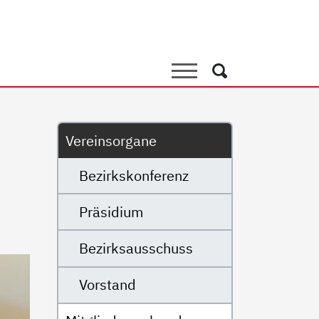
e
Suche
Suche
Untermenü
Vereinsorgane
Bezirkskonferenz
Präsidium
Bezirksausschuss
Vorstand