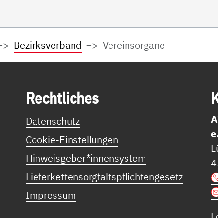
Bezirksverband
Vereinsorgane
Recht­li­ches
K
A
Datenschutz
e
Cookie-Einstellungen
L
Hinweisgeber*innensystem
4
Lieferkettensorgfaltspflichtengesetz
Impressum
F