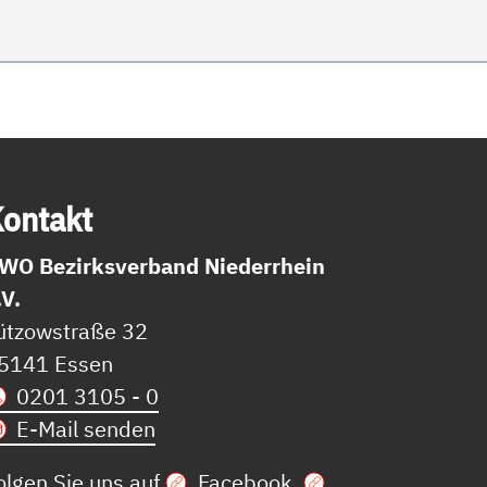
on­takt
WO Bezirksverband Niederrhein
.V.
ützowstraße 32
5141 Essen
0201 3105 - 0
E-Mail senden
olgen Sie uns auf
Facebook
,