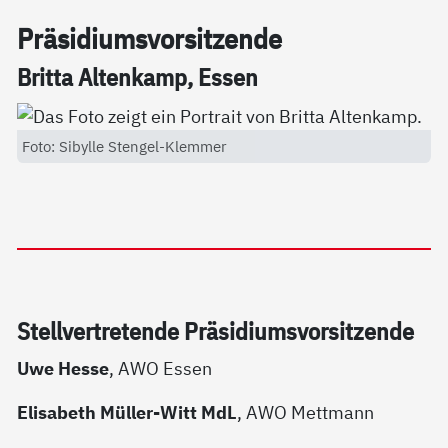
Prä­si­di­ums­vor­sit­zen­de
Brit­ta Al­ten­kamp, Es­sen
Foto: Sibylle Stengel-Klemmer
Stell­ver­t­re­ten­de Prä­si­di­ums­vor­sit­zen­de
Uwe Hesse
, AWO Essen
Elisabeth Müller-Witt MdL
, AWO Mettmann