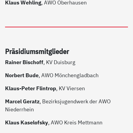
Klaus Wehling
, AWO Oberhausen
Prä­si­di­ums­mit­g­lie­der
Rainer Bischoff
, KV Duisburg
Norbert Bude
, AWO Mönchengladbach
Klaus-Peter Flintrop
, KV Viersen
Marcel Geratz
, Bezirksjugendwerk der AWO
Niederrhein
Klaus Kaselofsky
, AWO Kreis Mettmann