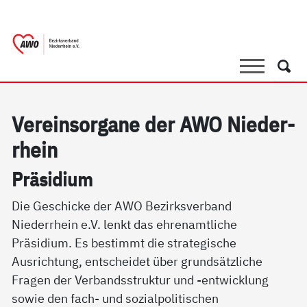
springen
AWO Bezirksverband Niederrhein e.V. 
Link zu Home
Suche
Such
Ve­r­ein­s­or­ga­ne der AWO Nie­der­
r­hein
Prä­si­di­um
Die Geschicke der AWO Bezirksverband
Niederrhein e.V. lenkt das ehrenamtliche
Präsidium. Es bestimmt die strategische
Ausrichtung, entscheidet über grundsätzliche
Fragen der Verbandsstruktur und -entwicklung
sowie den fach- und sozialpolitischen