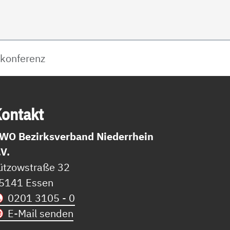
skonferenz
on­takt
WO Bezirksverband Niederrhein
.V.
ützowstraße 32
5141 Essen
0201 3105 - 0
E-Mail senden