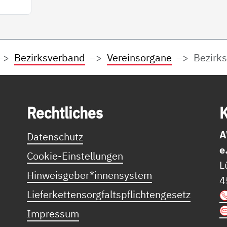
Bezirksverband
Vereinsorgane
Bezirk
Recht­li­ches
K
A
Datenschutz
e
Cookie-Einstellungen
L
Hinweisgeber*innensystem
4
Lieferkettensorgfaltspflichtengesetz
Impressum