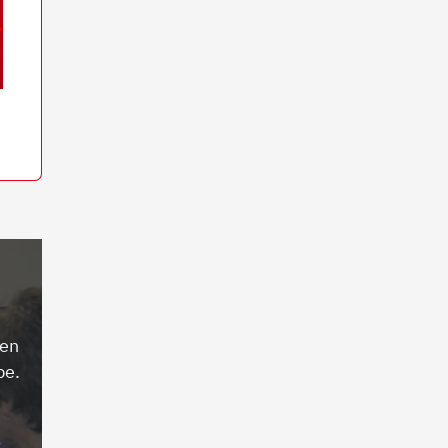
ren
be.