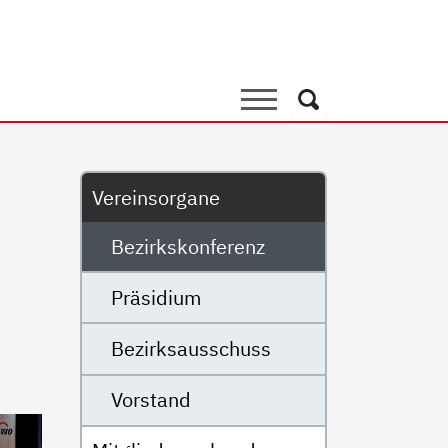
renz
Suche
Suche
Untermenü
Vereinsorgane
Bezirkskonferenz
Präsidium
Bezirksausschuss
Vorstand