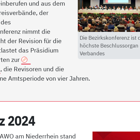
 einberufen und aus dem
reisverbände, der
 des
onferenz nimmt die
Die Bezirkskonferenz ist 
t der Revision für die
höchste Beschlussorgan
tlastet das Präsidium
Verbandes
rten zur
m
, die Revisoren und die
ine Amtsperiode von vier Jahren.
enz 2024
r AWO am Niederrhein stand