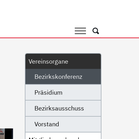
renz
Suche
Suche
Untermenü
Vereinsorgane
Bezirkskonferenz
Präsidium
Bezirksausschuss
Vorstand