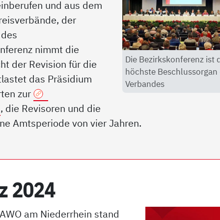
 einberufen und aus dem
reisverbände, der
 des
onferenz nimmt die
Die Bezirkskonferenz ist 
t der Revision für die
höchste Beschlussorgan
tlastet das Präsidium
Verbandes
rten zur
m
, die Revisoren und die
ine Amtsperiode von vier Jahren.
enz 2024
r AWO am Niederrhein stand