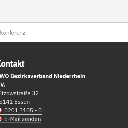
skonferenz
on­takt
WO Bezirksverband Niederrhein
.V.
ützowstraße 32
5141 Essen
0201 3105 - 0
E-Mail senden