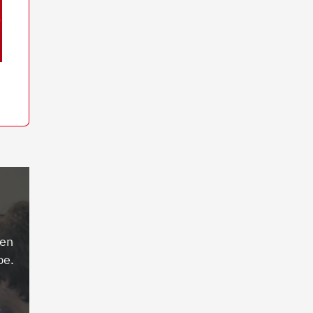
ren
be.