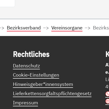
Bezirksverband
Vereinsorgane
Bezirk
Recht­li­ches
K
A
Datenschutz
e
Cookie-Einstellungen
L
Hinweisgeber*innensystem
4
Lieferkettensorgfaltspflichtengesetz
Impressum