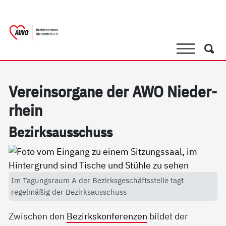
springen
AWO Bezirksverband Niederrhein e.V. 
Link zu Home
Suche
Such
Ve­r­ein­s­or­ga­ne der AWO Nie­der­
r­hein
Be­zirks­aus­schuss
Im Tagungsraum A der Bezirksgeschäftsstelle tagt
regelmäßig der Bezirksausschuss
Zwischen den
Bezirkskonferenzen
bildet der