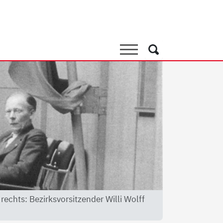
andspersönlichkeiten
Suche
Suche
echts: Bezirksvorsitzender Willi Wolff