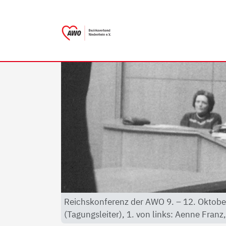
AWO Bezirksverband Niede
Link zu Home
Reichskonferenz der AWO 9. – 12. Oktober 
(Tagungsleiter), 1. von links: Aenne Franz