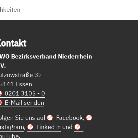
hkeiten
on­takt
WO Bezirksverband Niederrhein
.V.
ützowstraße 32
5141 Essen
0201 3105 - 0
E-Mail senden
olgen Sie uns auf
Facebook
,
nstagram
,
LinkedIn
und
ouTube
.