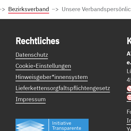
Bezirksverband
Unsere Verbandspersönlic
Recht­li­ches
K
A
Datenschutz
e
Cookie-Einstellungen
L
Hinweisgeber*innensystem
4
Lieferkettensorgfaltspflichtengesetz
Impressum
F
I
Y