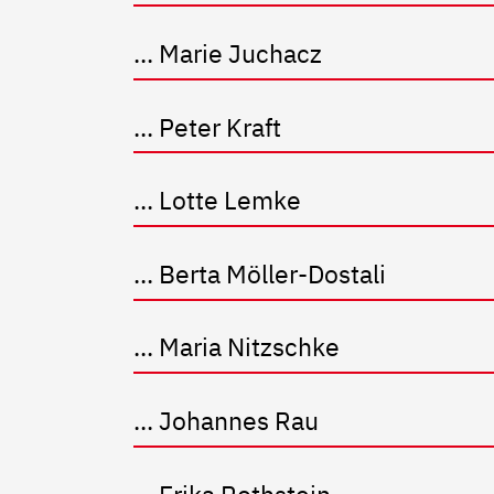
... Marie Juchacz
... Peter Kraft
... Lotte Lemke
... Berta Möller-Dostali
... Maria Nitzschke
... Johannes Rau
... Erika Rothstein