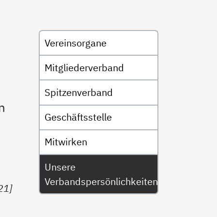
Untermenü
Vereinsorgane
Mitgliederverband
Spitzenverband
n
Geschäftsstelle
Mitwirken
Unsere
Verbandspersönlichkeiten
21]