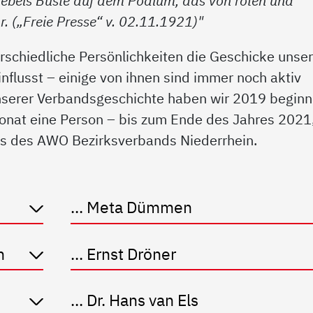
bels Büste auf dem Podium, das von roten und
. („Freie Presse“ v. 02.11.1921)"
erschiedliche Persönlichkeiten die Geschicke unse
nflusst – einige von ihnen sind immer noch aktiv
unserer Verbandsgeschichte haben wir 2019 begin
Monat eine Person – bis zum Ende des Jahres 2021
s des AWO Bezirksverbands Niederrhein.
... Meta Dümmen
n
... Ernst Dröner
... Dr. Hans van Els