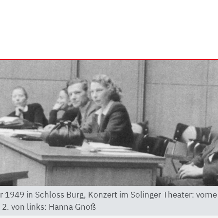
rrhein e.V. | Unsere Verb
1949 in Schloss Burg, Konzert im Solinger Theater: vorne r
, 2. von links: Hanna Gnoß