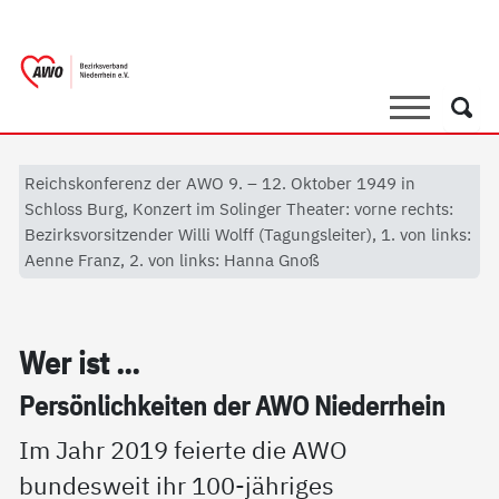
springen
AWO Bezirksverband Niederrhein e.V. 
Link zu Home
Suche
Such
Reichskonferenz der AWO 9. – 12. Oktober 1949 in
Schloss Burg, Konzert im Solinger Theater: vorne rechts:
Bezirksvorsitzender Willi Wolff (Tagungsleiter), 1. von links:
Aenne Franz, 2. von links: Hanna Gnoß
Wer ist ...
Per­sön­lich­kei­ten der AWO Nie­der­r­hein
Im Jahr 2019 feierte die AWO
bundesweit ihr 100-jähriges