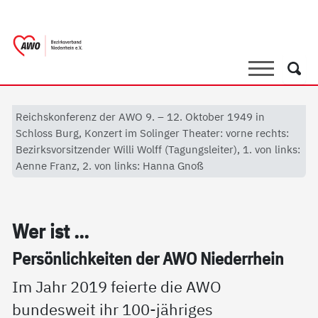
springen
AWO Bezirksverband Niederrhein e.V. 
Link zu Home
Suche
Such
Reichskonferenz der AWO 9. – 12. Oktober 1949 in
Schloss Burg, Konzert im Solinger Theater: vorne rechts:
Bezirksvorsitzender Willi Wolff (Tagungsleiter), 1. von links:
Aenne Franz, 2. von links: Hanna Gnoß
Wer ist ...
Per­sön­lich­kei­ten der AWO Nie­der­r­hein
Im Jahr 2019 feierte die AWO
bundesweit ihr 100-jähriges