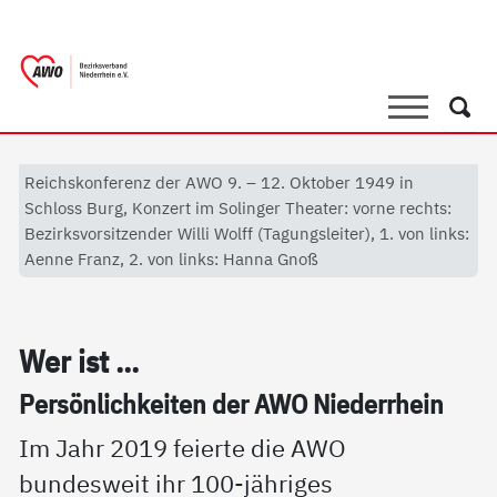
springen
AWO Bezirksverband Niederrhein e.V. 
Link zu Home
Suche
Such
Reichskonferenz der AWO 9. – 12. Oktober 1949 in
Schloss Burg, Konzert im Solinger Theater: vorne rechts:
Bezirksvorsitzender Willi Wolff (Tagungsleiter), 1. von links:
Aenne Franz, 2. von links: Hanna Gnoß
Wer ist ...
Per­sön­lich­kei­ten der AWO Nie­der­r­hein
Im Jahr 2019 feierte die AWO
bundesweit ihr 100-jähriges