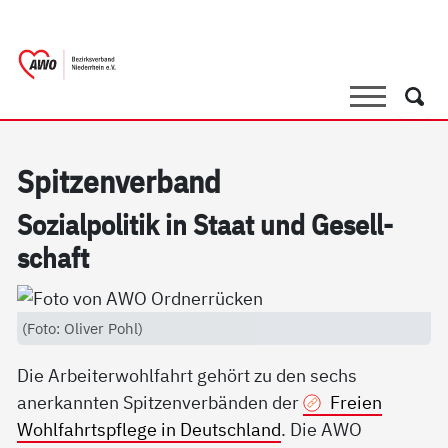
springen
AWO Bezirksverband Niederrhein e.V. 
Link zu Home
Suche
Such
Spit­zen­ver­band
So­zial­po­li­tik in Staat und Ge­sell­
schaft
(Foto: Oliver Pohl)
Die Arbeiterwohlfahrt gehört zu den sechs
anerkannten Spitzenverbänden der
Freien
Wohlfahrtspflege in Deutschland
. Die AWO