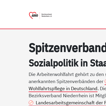
AWO Bezirksverband Niede
Link zu Home
Spit­zen­ver­ban
So­zial­po­li­tik in S
Die Arbeiterwohlfahrt gehört zu den
anerkannten Spitzenverbänden der
Wohlfahrtspflege in Deutschland
. D
Bezirksverband Niederrhein ist Mitgl
Landesarbeitsgemeinschaft der 