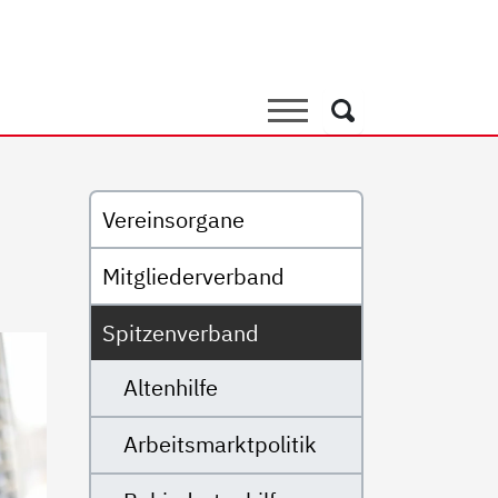
and
Suche
Suche
Untermenü
Vereinsorgane
Mitgliederverband
Spitzenverband
Altenhilfe
Arbeitsmarktpolitik