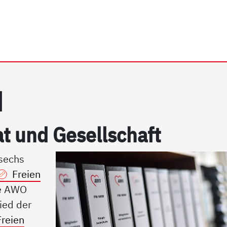
rrhein e.V. | Spitzenverb
d
taat und Ge­sell­schaft
 sechs
Freien
ie AWO
ied der
Freien