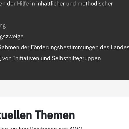
n der Hilfe in inhaltlicher und methodischer
ung
ngszweige
im Rahmen der Förderungsbestimmungen des Lande
von Initiativen und Selbsthilfegruppen
­tu­el­len The­men
len wir hier Positionen des AWO