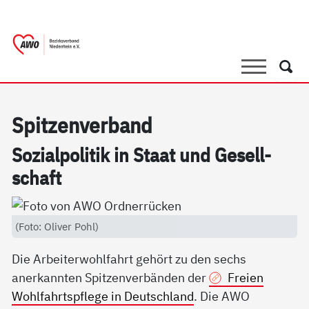
springen
AWO Bezirksverband Niederrhein e.V. 
Link zu Home
Suche
Such
Spit­zen­ver­band
So­zial­po­li­tik in Staat und Ge­sell­
schaft
(Foto: Oliver Pohl)
Die Arbeiterwohlfahrt gehört zu den sechs
anerkannten Spitzenverbänden der
Freien
Wohlfahrtspflege in Deutschland
. Die AWO