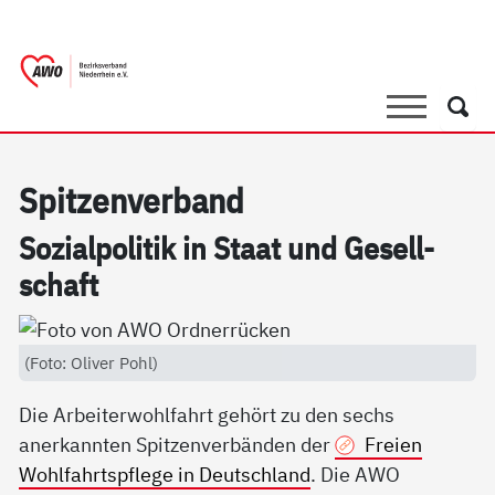
springen
AWO Bezirksverband Niederrhein e.V. 
Link zu Home
Suche
Such
Spit­zen­ver­band
So­zial­po­li­tik in Staat und Ge­sell­
schaft
(Foto: Oliver Pohl)
Die Arbeiterwohlfahrt gehört zu den sechs
anerkannten Spitzenverbänden der
Freien
Wohlfahrtspflege in Deutschland
. Die AWO