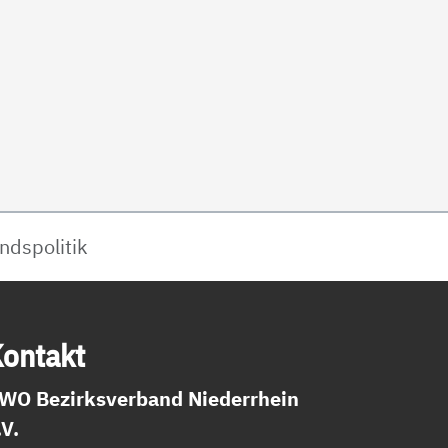
ndspolitik
on­takt
WO Bezirksverband Niederrhein
.V.