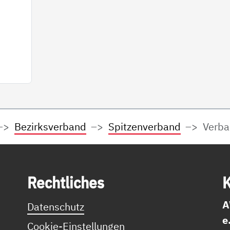
Bezirksverband
Spitzenverband
Verba
Recht­li­ches
K
A
Datenschutz
e
Cookie-Einstellungen