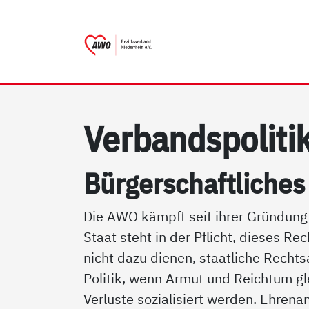
AWO Bezirksverband Nieder
Link zu Home
Ver­bands­po­li­t
Bür­ger­schaft­li­che
Die AWO kämpft seit ihrer Gründung 
Staat steht in der Pflicht, dieses R
nicht dazu dienen, staatliche Rechts
Politik, wenn Armut und Reichtum g
Verluste sozialisiert werden. Ehrena