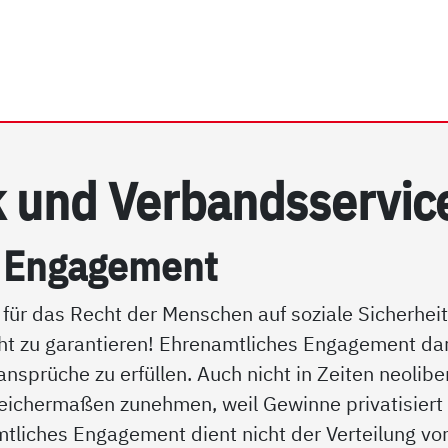
rhein e.V. | Verbandspoli
ik und Ver­bands­ser­vic
s En­ga­ge­ment
für das Recht der Menschen auf soziale Sicherheit
echt zu garantieren! Ehrenamtliches Engagement da
ansprüche zu erfüllen. Auch nicht in Zeiten neolibe
leichermaßen zunehmen, weil Gewinne privatisiert
mtliches Engagement dient nicht der Verteilung vo