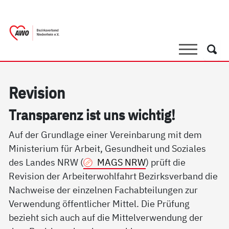
springen
AWO Bezirksverband Niederrhein e.V. |
Link zu Home
Suche
Such
Re­vi­si­on
Tran­s­pa­renz ist uns wich­tig!
Auf der Grundlage einer Vereinbarung mit dem
Ministerium für Arbeit, Gesundheit und Soziales
des Landes NRW (
MAGS NRW
) prüft die
Revision der Arbeiterwohlfahrt Bezirksverband die
Nachweise der einzelnen Fachabteilungen zur
Verwendung öffentlicher Mittel. Die Prüfung
bezieht sich auch auf die Mittelverwendung der