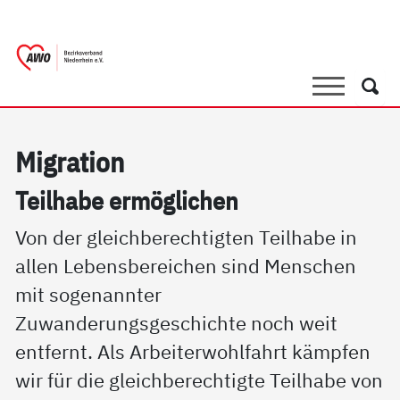
springen
AWO Bezirksverband Niederrhein e.V. |
Link zu Home
Suche
Such
Mi­g­ra­ti­on
Teil­ha­be er­mög­li­chen
Von der gleichberechtigten Teilhabe in
allen Lebensbereichen sind Menschen
mit sogenannter
Zuwanderungsgeschichte noch weit
entfernt. Als Arbeiterwohlfahrt kämpfen
wir für die gleichberechtigte Teilhabe von