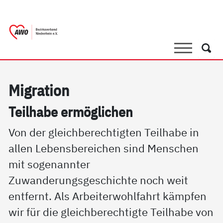
springen
AWO Bezirksverband Niederrhein e.V. |
Link zu Home
Suche
Such
Mi­g­ra­ti­on
Teil­ha­be er­mög­li­chen
Von der gleichberechtigten Teilhabe in
allen Lebensbereichen sind Menschen
mit sogenannter
Zuwanderungsgeschichte noch weit
entfernt. Als Arbeiterwohlfahrt kämpfen
wir für die gleichberechtigte Teilhabe von