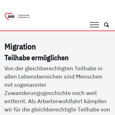
springen
AWO Bezirksverband Niederrhein e.V. |
Link zu Home
Suche
Such
Mi­g­ra­ti­on
Teil­ha­be er­mög­li­chen
Von der gleichberechtigten Teilhabe in
allen Lebensbereichen sind Menschen
mit sogenannter
Zuwanderungsgeschichte noch weit
entfernt. Als Arbeiterwohlfahrt kämpfen
wir für die gleichberechtigte Teilhabe von