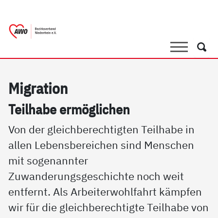
springen
AWO Bezirksverband Niederrhein e.V. |
Link zu Home
Suche
Such
Mi­g­ra­ti­on
Teil­ha­be er­mög­li­chen
Von der gleichberechtigten Teilhabe in
allen Lebensbereichen sind Menschen
mit sogenannter
Zuwanderungsgeschichte noch weit
entfernt. Als Arbeiterwohlfahrt kämpfen
wir für die gleichberechtigte Teilhabe von