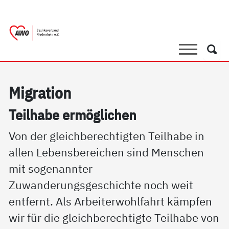
springen
AWO Bezirksverband Niederrhein e.V. |
Link zu Home
Suche
Such
Mi­g­ra­ti­on
Teil­ha­be er­mög­li­chen
Von der gleichberechtigten Teilhabe in
allen Lebensbereichen sind Menschen
mit sogenannter
Zuwanderungsgeschichte noch weit
entfernt. Als Arbeiterwohlfahrt kämpfen
wir für die gleichberechtigte Teilhabe von