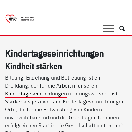
springen
AWO Bezirksverband Niederrhein e.V. 
Link zu Home
Suche
Such
Kin­der­ta­ge­s­ein­rich­tun­gen
Kind­heit stär­ken
Bildung, Erziehung und Betreuung ist ein
Dreiklang, der für die Arbeit in unseren
Kindertageseinrichtungen
richtungsweisend ist.
Stärker als je zuvor sind Kindertageseinrichtungen
Orte, die für die Entwicklung von Kindern
unverzichtbar sind und die Grundlagen für einen
erfolgreichen Start in die Gesellschaft bieten - mit