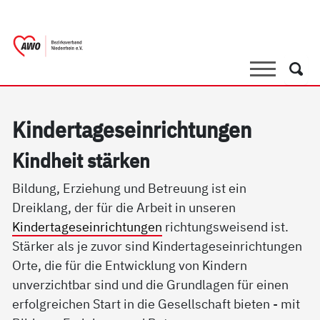
springen
AWO Bezirksverband Niederrhein e.V. 
Link zu Home
Suche
Such
Kin­der­ta­ge­s­ein­rich­tun­gen
Kind­heit stär­ken
Bildung, Erziehung und Betreuung ist ein
Dreiklang, der für die Arbeit in unseren
Kindertageseinrichtungen
richtungsweisend ist.
Stärker als je zuvor sind Kindertageseinrichtungen
Orte, die für die Entwicklung von Kindern
unverzichtbar sind und die Grundlagen für einen
erfolgreichen Start in die Gesellschaft bieten - mit