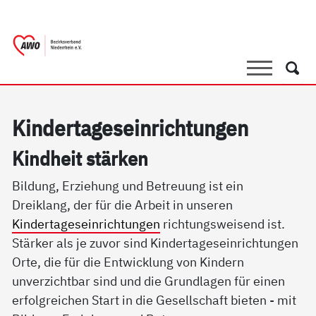
springen
AWO Bezirksverband Niederrhein e.V. 
Link zu Home
Suche
Such
Kin­der­ta­ge­s­ein­rich­tun­gen
Kind­heit stär­ken
Bildung, Erziehung und Betreuung ist ein
Dreiklang, der für die Arbeit in unseren
Kindertageseinrichtungen
richtungsweisend ist.
Stärker als je zuvor sind Kindertageseinrichtungen
Orte, die für die Entwicklung von Kindern
unverzichtbar sind und die Grundlagen für einen
erfolgreichen Start in die Gesellschaft bieten - mit