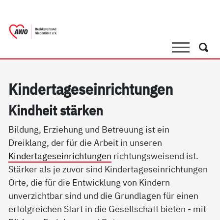
springen
AWO Bezirksverband Niederrhein e.V. 
Link zu Home
Suche
Such
Kin­der­ta­ge­s­ein­rich­tun­gen
Kind­heit stär­ken
Bildung, Erziehung und Betreuung ist ein
Dreiklang, der für die Arbeit in unseren
Kindertageseinrichtungen
richtungsweisend ist.
Stärker als je zuvor sind Kindertageseinrichtungen
Orte, die für die Entwicklung von Kindern
unverzichtbar sind und die Grundlagen für einen
erfolgreichen Start in die Gesellschaft bieten - mit