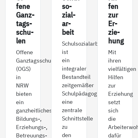
fe­ne
so­
fen
Ganz­
zial­
zur
tags­
ar­
Er­
schu­
beit
zie­
len
hung
Schulsozialarbeit
ist
Offene
Mit
ein
Ganztagsschulen
ihren
integraler
(OGS)
vielfältigen
Bestandteil
in
Hilfen
zeitgemäßer
NRW
zur
Schulpädagogik,
bieten
Erziehung
eine
ein
setzt
zentrale
ganzheitliches
sich
Schnittstelle
Bildungs-,
die
zu
Erziehungs-,
Arbeiterwoh
den
Betreuungs-
dafür