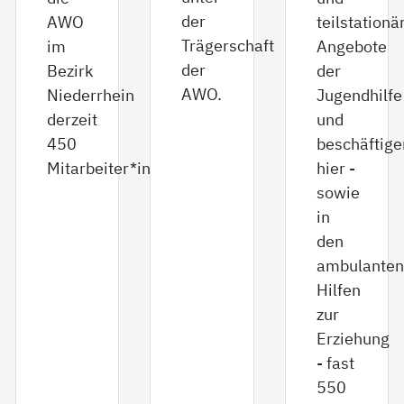
der
AWO
teilstationä
Trägerschaft
im
Angebote
der
Bezirk
der
AWO.
Niederrhein
Jugendhilfe
derzeit
und
450
beschäftige
Mitarbeiter*innen.
hier -
sowie
in
den
ambulanten
Hilfen
zur
Erziehung
- fast
550