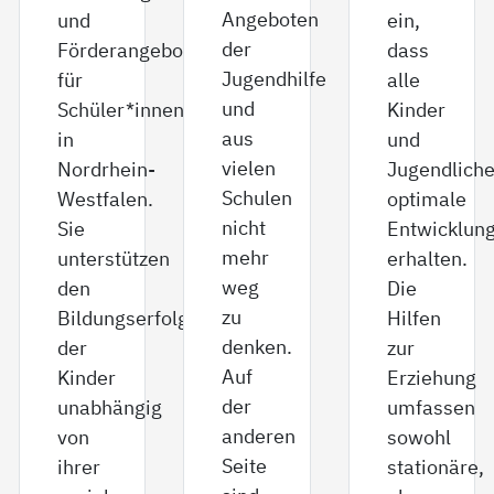
Angeboten
und
ein,
der
Förderangebot
dass
Jugendhilfe
für
alle
und
Schüler*innen
Kinder
aus
in
und
vielen
Nordrhein-
Jugendlich
Schulen
Westfalen.
optimale
nicht
Sie
Entwicklun
mehr
unterstützen
erhalten.
weg
den
Die
zu
Bildungserfolg
Hilfen
denken.
der
zur
Auf
Kinder
Erziehung
der
unabhängig
umfassen
anderen
von
sowohl
Seite
ihrer
stationäre,