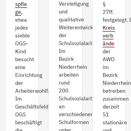
Verstetigung
spfle
§
und
ge
,
27ff.
qualitative
etwa
festgelegt. 
Weiterentwicklung
jedes
Kreis
der
siebte
verb
Schulsozialarbeit.
OGS-
ände
Im
Kind
der
Bezirk
besucht
AWO
Niederrhein
eine
im
arbeiten
Einrichtung
Bezirk
rund
der
Niederrhein
200
Arbeiterwohlfahrt.
betreiben
Schulsozialarbeiter*innen
Im
zusammen
an
Geschäftsfeld
derzeit
verschiedenen
OGS
51
Schulformen
beschäftigt
stationäre
unter
die
und