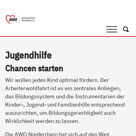
springen
AWO Bezirksverband Niederrhein e.V. 
Link zu Home
Suche
Such
Ju­gend­hil­fe
Chan­cen star­ten
Wir wollen jedes Kind optimal fördern. Der
Arbeiterwohlfahrt ist es ein zentrales Anliegen,
das Bildungssystem und die Instrumentarien der
Kinder-, Jugend- und Familienhilfe entsprechend
auszurichten, um Bildungsgerechtigkeit auch
Wirklichkeit werden zu lassen.
Die AWO Niederrhein hat sich auf den Weg