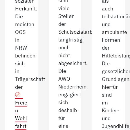
sind
sozialen
als
viele
Herkunft.
auch
Stellen
Die
teilstationä
der
meisten
und
Schulsozialarbeit
OGS
ambulante
langfristig
in
Formen
noch
NRW
der
nicht
befinden
Hilfeleistun
abgesichert.
sich
Die
Die
in
gesetzliche
AWO
Trägerschaft
Grundlagen
Niederrhein
der
hierfür
engagiert
sind
sich
Freie
im
deshalb
n
Kinder-
für
Wohl
und
eine
fahrt
Jugendhilfe