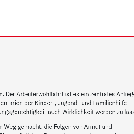
rhein e.V. | Jugendhilfe
. Der Arbeiterwohlfahrt ist es ein zentrales Anlieg
ntarien der Kinder-, Jugend- und Familienhilfe
ngsgerechtigkeit auch Wirklichkeit werden zu las
en Weg gemacht, die Folgen von Armut und