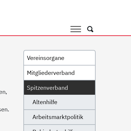
Suche
Suche
Untermenü
Vereinsorgane
Mitgliederverband
Spitzenverband
en,
Altenhilfe
sen.
Arbeitsmarktpolitik