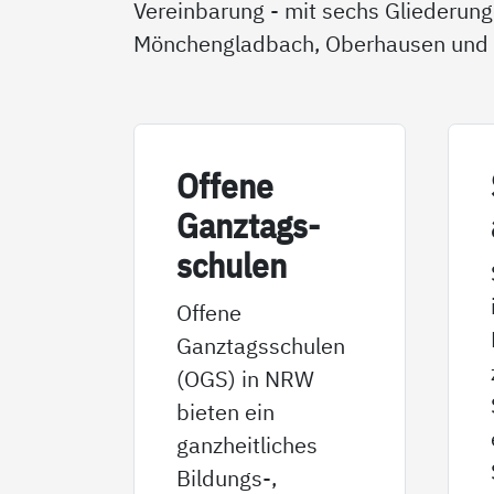
Vereinbarung - mit sechs Gliederung
Mönchengladbach, Oberhausen und 
Of­fe­ne
Ganz­tags­
schu­len
Offene
Ganztagsschulen
(OGS) in NRW
bieten ein
ganzheitliches
Bildungs-,