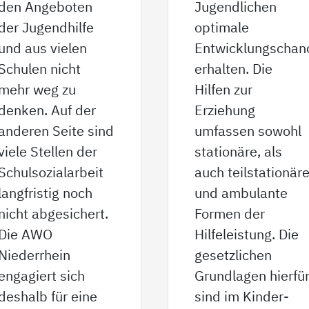
den Angeboten
Jugendlichen
der Jugendhilfe
optimale
und aus vielen
Entwicklungschan
Schulen nicht
erhalten. Die
mehr weg zu
Hilfen zur
denken. Auf der
Erziehung
anderen Seite sind
umfassen sowohl
viele Stellen der
stationäre, als
Schulsozialarbeit
auch teilstationär
langfristig noch
und ambulante
nicht abgesichert.
Formen der
Die AWO
Hilfeleistung. Die
Niederrhein
gesetzlichen
engagiert sich
Grundlagen hierfü
deshalb für eine
sind im Kinder-