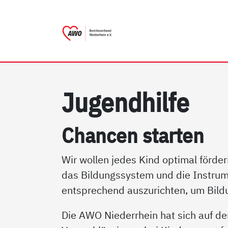
AWO Bezirksverband Nieder
Link zu Home
Ju­gend­hil­fe
Chan­cen star­ten
Wir wollen jedes Kind optimal fördern
das Bildungssystem und die Instrume
entsprechend auszurichten, um Bildu
Die AWO Niederrhein hat sich auf d