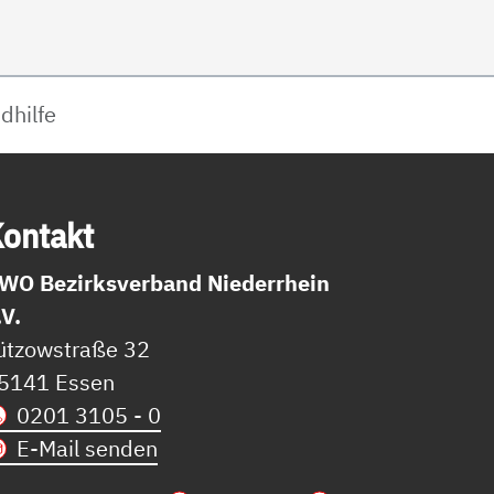
dhilfe
on­takt
WO Bezirksverband Niederrhein
.V.
ützowstraße 32
5141 Essen
0201 3105 - 0
E-Mail senden