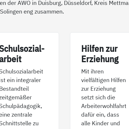
en der AWO in Duisburg, Düsseldorf, Kreis Mettma
Solingen eng zusammen.
Schul­so­zial­
Hil­fen zur
ar­beit
Er­zie­hung
Schulsozialarbeit
Mit ihren
ist ein integraler
vielfältigen Hilfen
Bestandteil
zur Erziehung
zeitgemäßer
setzt sich die
Schulpädagogik,
Arbeiterwohlfahrt
eine zentrale
dafür ein, dass
Schnittstelle zu
alle Kinder und