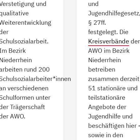
Verstetigung und
und
qualitative
Jugendhilfegesetz
Weiterentwicklung
§ 27ff.
der
festgelegt. Die
Schulsozialarbeit.
Kreisverbände
de
Im Bezirk
AWO im Bezirk
Niederrhein
Niederrhein
arbeiten rund 200
betreiben
Schulsozialarbeiter*innen
zusammen derzeit
an verschiedenen
51 stationäre und
Schulformen unter
teilstationäre
der Trägerschaft
Angebote der
der AWO.
Jugendhilfe und
beschäftigen hier 
sowie in den