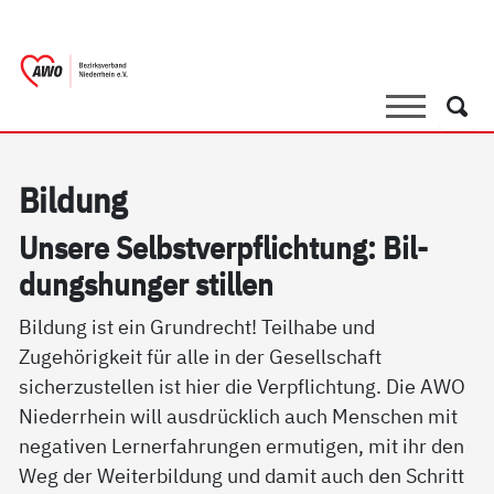
springen
AWO Bezirksverband Niederrhein e.V. 
Link zu Home
Suche
Such
Bil­dung
Un­se­re Selbst­verpf­lich­tung: Bil­
dungs­hun­ger stil­len
Bildung ist ein Grundrecht! Teilhabe und
Zugehörigkeit für alle in der Gesellschaft
sicherzustellen ist hier die Verpflichtung. Die AWO
Niederrhein will ausdrücklich auch Menschen mit
negativen Lernerfahrungen ermutigen, mit ihr den
Weg der Weiterbildung und damit auch den Schritt